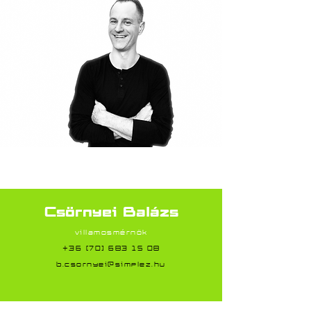
Csörnyei Balázs
villamosmérnök
+36 [70] 683 15 08
b.csornyei@simplez.hu