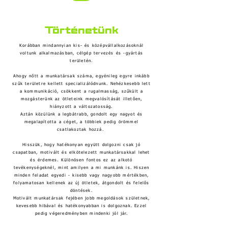
Történetünk
Korábban mindannyian kis- és középvállalkozásoknál
voltunk alkalmazásban, célgép tervezés és -gyártás
területén.
Ahogy nőtt a munkatársak száma, egyénileg egyre inkább
szűk területre kellett specializálódnunk. Nehézkesebb lett
a kommunikáció, csökkent a rugalmasság, szűkült a
mozgásterünk az ötleteink megvalósítását illetően,
hiányzott a változatosság.
Aztán közülünk a legbátrabb, gondolt egy nagyot és
megalapította a céget, a többiek pedig örömmel
csatlakoztak hozzá.
Hisszük, hogy hatékonyan együtt dolgozni csak jó
csapatban, motivált és elkötelezett munkatársakkal lehet
és érdemes. Különösen fontos ez az alkotó
tevékenységeknél, mint amilyen a mi munkánk is. Hiszen
minden feladat egyedi - kisebb vagy nagyobb mértékben,
folyamatosan kellenek az új ötletek, átgondolt és felelős
döntések.
Motivált munkatársak fejében jobb megoldások születnek,
kevesebb hibával és hatékonyabban is dolgoznak. Ezzel
pedig végeredményben mindenki jól jár.