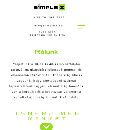
+36 70 245 7600
info@simplez.hu
9022 Győr,
Batthyány tér 6. 1/6.
Rólunk
Csapatunk a 30-as és 40-es korosztályba
tartozó, munkájukért lelkesedő gépész- és
villamosmérnökökből áll. Ahhoz elég idősek
vagyunk, hogy szerteágazó szakmai
tapasztalatunk legyen, viszont még bennünk
van a lendület és a kreativitás valamint a
technikai újdonságok iránti kíváncsiság.
ISMERJ MEG
MINKET