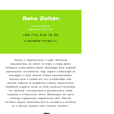
Beke Zoltán
ügyvezető,
gépészmérnök
+36 [70] 245 76 00
z.beke@simplez.hu
"Mindig is foglalkoztatott a saját vállalkozás
megvalósítása. Az elmúlt 15 évben a célgép építés
különböző szakterületein kapott lehetőségek által elegendő
tapasztalatot szerezhettem, hogy vegyem a bátorságot és
belevágjak a sokat váratott ötletek megvalósításába.
Büszkén állok a feladat elé, hisz kiemelkedően erős
műszaki tudással és magabiztos szakmai tapasztalattal
rendelkező csapattal várjuk az elénk tárulkozó kihívásokat.
Kis túlzással, visszaemlékezve gyerekkoromra, előbb
forgattam a villáskulcsot, akkori Wartburgunk alá bújva,
minthogy megtanultam magabiztosan járni. Műszaki
területen végzett tanulmányaimra és munkámra a járművek
és a műszaki rajzolás iránti szeretet vezetett."