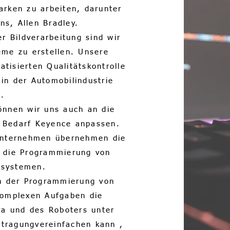
arken zu arbeiten, darunter
s, Allen Bradley.
r Bildverarbeitung sind wir
eme zu erstellen. Unsere
tisierten Qualitätskontrolle
in der Automobilindustrie
n.
önnen wir uns auch an die
 Bedarf Keyence anpassen.
 Unternehmen übernehmen die
n die Programmierung von
ssystemen.
in der Programmierung von
komplexen Aufgaben die
a und des Roboters unter
rtragungvereinfachen kann ,