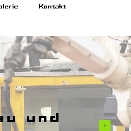
alerie
Kontakt
info@simplez.hu
au und