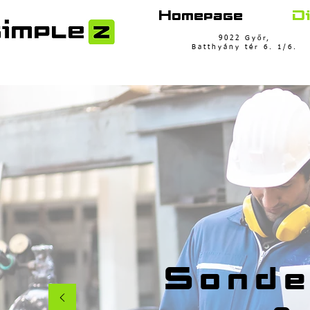
Homepage
Di
9022 Győr,
Batthyány tér 6. 1/6.
Sonde